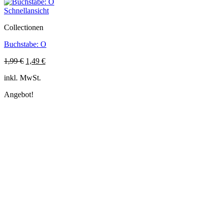
Schnellansicht
Collectionen
Buchstabe: O
Ursprünglicher
Aktueller
1,99
€
1,49
€
Preis
Preis
inkl. MwSt.
war:
ist:
1,99 €
1,49 €.
Angebot!