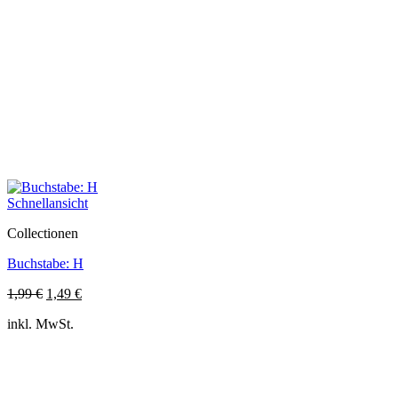
Schnellansicht
Collectionen
Buchstabe: H
Ursprünglicher
Aktueller
1,99
€
1,49
€
Preis
Preis
inkl. MwSt.
war:
ist:
1,99 €
1,49 €.