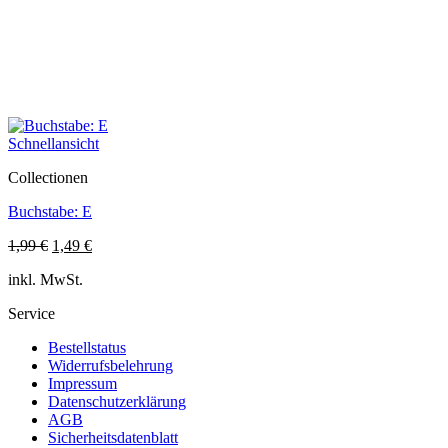
Schnellansicht
Collectionen
Buchstabe: E
Ursprünglicher
Aktueller
1,99
€
1,49
€
Preis
Preis
inkl. MwSt.
war:
ist:
1,99 €
1,49 €.
Service
Bestellstatus
Widerrufsbelehrung
Impressum
Datenschutzerklärung
AGB
Sicherheitsdatenblatt