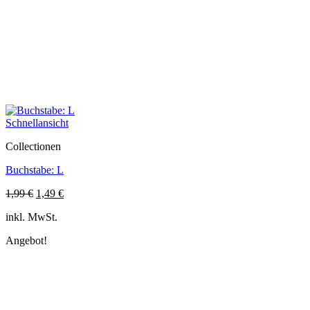
Schnellansicht
Collectionen
Buchstabe: L
Ursprünglicher
Aktueller
1,99
€
1,49
€
Preis
Preis
inkl. MwSt.
war:
ist:
1,99 €
1,49 €.
Angebot!