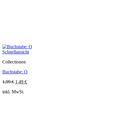
Schnellansicht
Collectionen
Buchstabe: O
Ursprünglicher
Aktueller
1,99
€
1,49
€
Preis
Preis
inkl. MwSt.
war:
ist:
1,99 €
1,49 €.