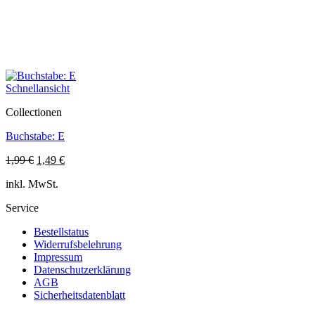
Schnellansicht
Collectionen
Buchstabe: E
Ursprünglicher
Aktueller
1,99
€
1,49
€
Preis
Preis
inkl. MwSt.
war:
ist:
1,99 €
1,49 €.
Service
Bestellstatus
Widerrufsbelehrung
Impressum
Datenschutzerklärung
AGB
Sicherheitsdatenblatt