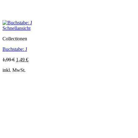
Schnellansicht
Collectionen
Buchstabe: J
Ursprünglicher
Aktueller
1,99
€
1,49
€
Preis
Preis
inkl. MwSt.
war:
ist:
1,99 €
1,49 €.