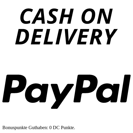
D
P
Bonuspunkte Guthaben: 0 DC Punkte.