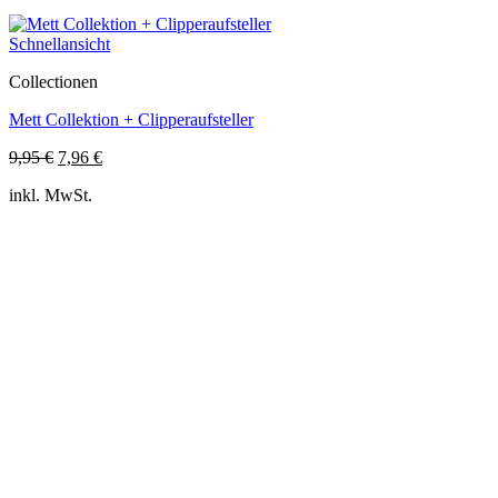
Schnellansicht
Collectionen
Mett Collektion + Clipperaufsteller
Ursprünglicher
Aktueller
9,95
€
7,96
€
Preis
Preis
inkl. MwSt.
war:
ist:
9,95 €
7,96 €.