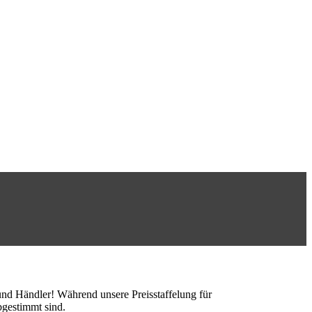
Stück nötig? Hier geht’s zu deinem individuellen Preis!
und Händler! Während unsere Preisstaffelung für
bgestimmt sind.