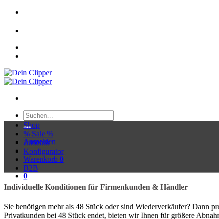
Zum
Clipperkonfigurator
Inhalt
springen
Kostenlose lieferung ab 30€
Suchen
nach:
Shop
% Sale %
Anmelden
Zubehör
Konfigurator
Warenkorb
0
B2B
0
Individuelle Konditionen für Firmenkunden & Händler
Sie benötigen mehr als 48 Stück oder sind Wiederverkäufer? Dann pro
Privatkunden bei 48 Stück endet, bieten wir Ihnen für größere Abnah