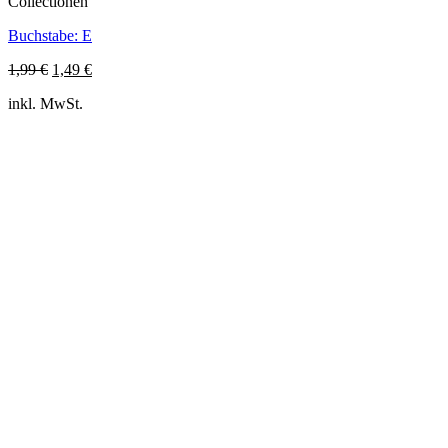
Collectionen
Buchstabe: E
Ursprünglicher
Aktueller
1,99
€
1,49
€
Preis
Preis
inkl. MwSt.
war:
ist:
1,99 €
1,49 €.