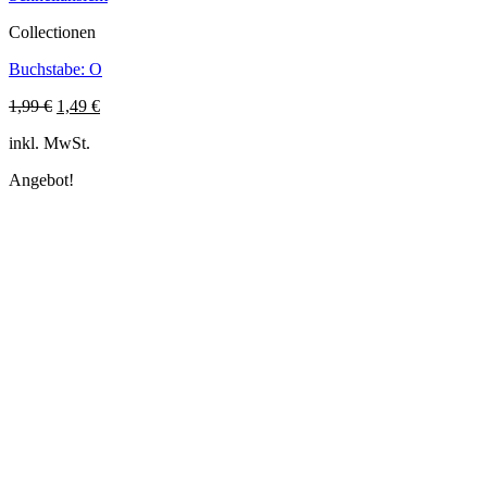
Collectionen
Buchstabe: O
Ursprünglicher
Aktueller
1,99
€
1,49
€
Preis
Preis
inkl. MwSt.
war:
ist:
1,99 €
1,49 €.
Angebot!