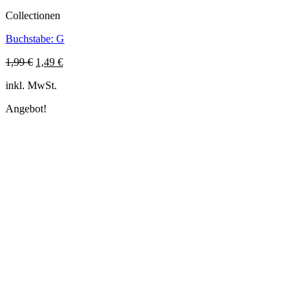
Collectionen
Buchstabe: G
Ursprünglicher
Aktueller
1,99
€
1,49
€
Preis
Preis
inkl. MwSt.
war:
ist:
1,99 €
1,49 €.
Angebot!