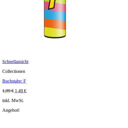
Schnellansicht
Collectionen
Buchstabe: F
Ursprünglicher
Aktueller
1,99
€
1,49
€
Preis
Preis
inkl. MwSt.
war:
ist:
1,99 €
1,49 €.
Angebot!