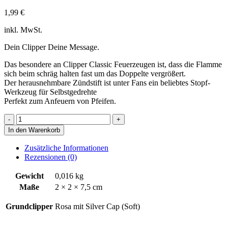
1,99
€
inkl. MwSt.
Dein Clipper Deine Message.
Das besondere an Clipper Classic Feuerzeugen ist, dass die Flamme
sich beim schräg halten fast um das Doppelte vergrößert.
Der herausnehmbare Zündstift ist unter Fans ein beliebtes Stopf-
Werkzeug für Selbstgedrehte
Perfekt zum Anfeuern von Pfeifen.
She
wants
In den Warenkorb
it
like
Zusätzliche Informationen
this
Rezensionen (0)
Menge
Gewicht
0,016 kg
Maße
2 × 2 × 7,5 cm
Grundclipper
Rosa mit Silver Cap (Soft)