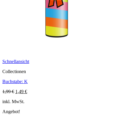
Schnellansicht
Collectionen
Buchstabe: K
Ursprünglicher
Aktueller
1,99
€
1,49
€
Preis
Preis
inkl. MwSt.
war:
ist:
1,99 €
1,49 €.
Angebot!