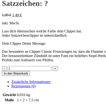
Satzzeichen: ?
Ursprünglicher
Aktueller
1,99
€
1,49
€
Preis
Preis
inkl. MwSt.
war:
ist:
1,99 €
1,49 €.
Lass dich überraschen welche Farbe dein Clipper hat.
Jedes Satzzeichenclipper ist unterschiedlich.
Dein Clipper Deine Message.
Das besondere an Clipper Classic Feuerzeugen ist, dass die Flamme si
Der herausnehmbare Zündstift ist unter Fans ein beliebtes Stopf-Werk
Perfekt zum Anfeuern von Pfeifen.
Satzzeichen:
?
In den Warenkorb
Menge
Zusätzliche Informationen
Rezensionen (0)
Gewicht
0,016 kg
Maße
2 × 2 × 7,5 cm