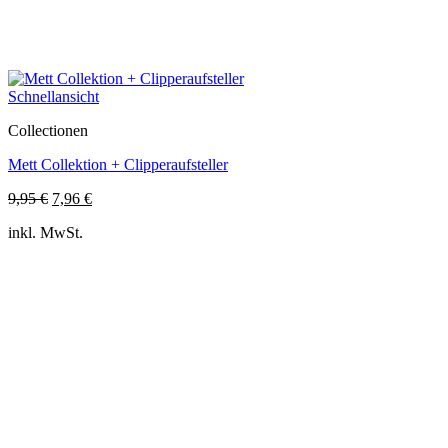
Schnellansicht
Collectionen
Mett Collektion + Clipperaufsteller
Ursprünglicher
Aktueller
9,95
€
7,96
€
Preis
Preis
inkl. MwSt.
war:
ist:
9,95 €
7,96 €.