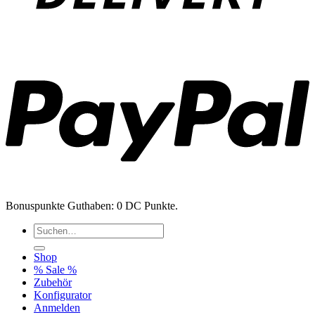
P
Bonuspunkte Guthaben: 0 DC Punkte.
Suchen
nach:
Shop
% Sale %
Zubehör
Konfigurator
Anmelden