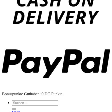
P
Bonuspunkte Guthaben: 0 DC Punkte.
Suchen
nach: