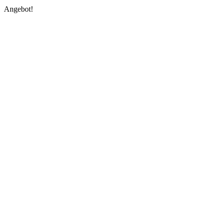
1,99 €
1,49 €.
Angebot!