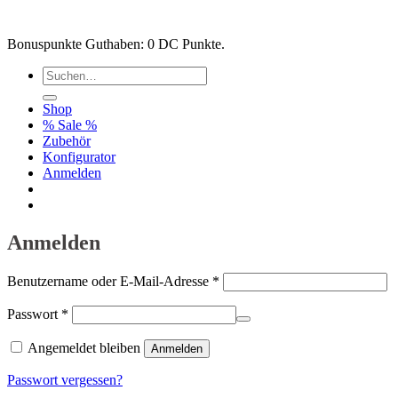
Bonuspunkte Guthaben: 0 DC Punkte.
Suchen
nach:
Shop
% Sale %
Zubehör
Konfigurator
Anmelden
Kostenlose lieferung ab 30€
Betriebspause ab 22.12.2025
Anmelden
Erforderlich
Benutzername oder E-Mail-Adresse
*
Erforderlich
Passwort
*
Angemeldet bleiben
Anmelden
Passwort vergessen?