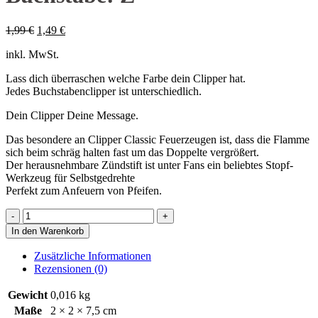
Ursprünglicher
Aktueller
1,99
€
1,49
€
Preis
Preis
inkl. MwSt.
war:
ist:
1,99 €
1,49 €.
Lass dich überraschen welche Farbe dein Clipper hat.
Jedes Buchstabenclipper ist unterschiedlich.
Dein Clipper Deine Message.
Das besondere an Clipper Classic Feuerzeugen ist, dass die Flamme
sich beim schräg halten fast um das Doppelte vergrößert.
Der herausnehmbare Zündstift ist unter Fans ein beliebtes Stopf-
Werkzeug für Selbstgedrehte
Perfekt zum Anfeuern von Pfeifen.
Buchstabe:
Z
In den Warenkorb
Menge
Zusätzliche Informationen
Rezensionen (0)
Gewicht
0,016 kg
Maße
2 × 2 × 7,5 cm