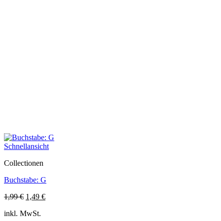
Schnellansicht
Collectionen
Buchstabe: G
Ursprünglicher
Aktueller
1,99
€
1,49
€
Preis
Preis
inkl. MwSt.
war:
ist: