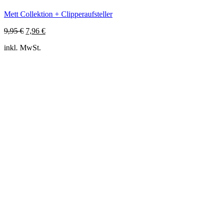
Mett Collektion + Clipperaufsteller
Ursprünglicher
Aktueller
9,95
€
7,96
€
Preis
Preis
inkl. MwSt.
war:
ist:
9,95 €
7,96 €.