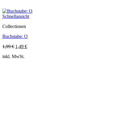
Schnellansicht
Collectionen
Buchstabe: O
Ursprünglicher
Aktueller
1,99
€
1,49
€
Preis
Preis
inkl. MwSt.
war:
ist:
1,99 €
1,49 €.